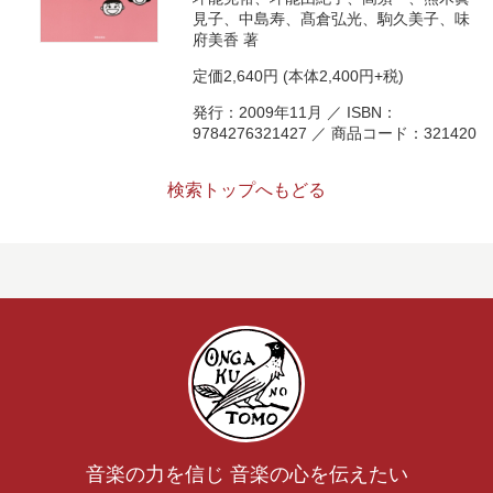
見子
、
中島寿
、
髙倉弘光
、
駒久美子
、
味
府美香
著
定価
2,640円
(本体2,400円+税)
発行：2009年11月 ／ ISBN：
9784276321427 ／ 商品コード：321420
検索トップへもどる
音楽の力を信じ 音楽の心を伝えたい