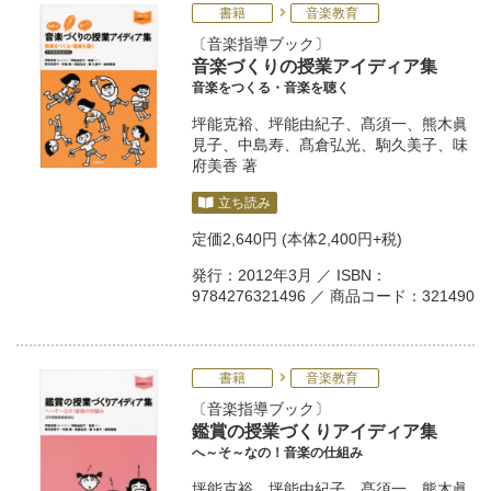
書籍
音楽教育
音楽指導ブック
音楽づくりの授業アイディア集
音楽をつくる・音楽を聴く
坪能克裕
、
坪能由紀子
、
髙須一
、
熊木眞
見子
、
中島寿
、
髙倉弘光
、
駒久美子
、
味
府美香
著
立ち読み
定価
2,640円
(本体2,400円+税)
発行：2012年3月 ／ ISBN：
9784276321496 ／ 商品コード：321490
書籍
音楽教育
音楽指導ブック
鑑賞の授業づくりアイディア集
へ～そ～なの！音楽の仕組み
坪能克裕
、
坪能由紀子
、
髙須一
、
熊木眞