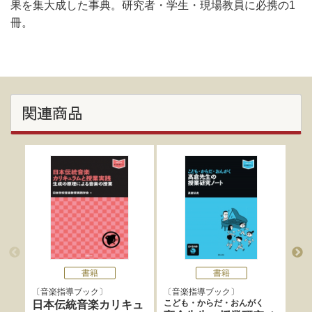
果を集大成した事典。研究者・学生・現場教員に必携の1
冊。
関連商品
書籍
書籍
音楽指導ブック
音楽指導ブック
音
こども・からだ・おんがく
日本伝統音楽カリキュ
聴