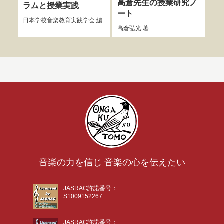
髙倉先生の授業研究ノ
ラムと授業実践
声
ート
日本学校音楽教育実践学会
編
寺尾
髙倉弘光
著
音楽の力を信じ 音楽の心を伝えたい
JASRAC許諾番号：
S1009152267
JASRAC許諾番号：