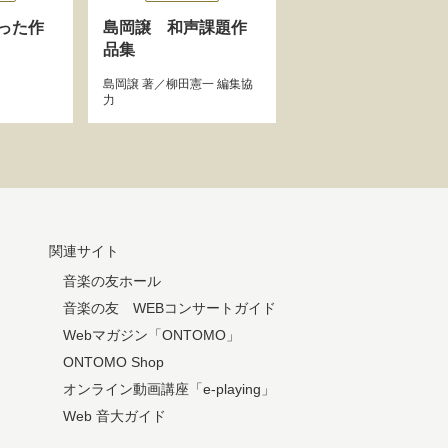
った作
島岡譲 和声課題作
品集
島岡譲
著／
柳田憲一
編集協
力
関連サイト
音楽の友ホール
音楽の友 WEBコンサートガイド
Webマガジン「ONTOMO」
ONTOMO Shop
オンライン動画講座「e-playing」
Web 音大ガイド