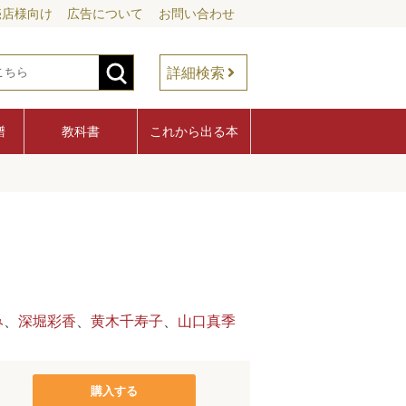
売店様向け
広告について
お問い合わせ
詳細検索
譜
教科書
これから出る本
み
、
深堀彩香
、
黄木千寿子
、
山口真季
購入する