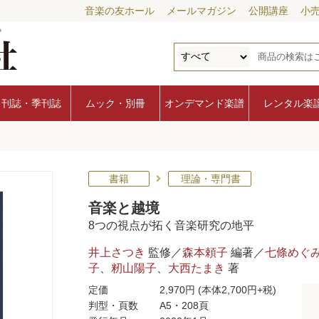
音楽の友ホール
メールマガジン
公開講座
小
月刊誌・季刊誌
ムック・別冊
オンデマンド楽譜
レンタル楽
書籍
理論・専門書
音楽と越境
8つの視点が拓く音楽研究の地平
井上さつき
監修／
森本頼子
編著／
七條めぐ
子
、
籾山陽子
、
大西たまき
著
定価
2,970円
(本体2,700円+税)
判型・頁数
A5・208頁