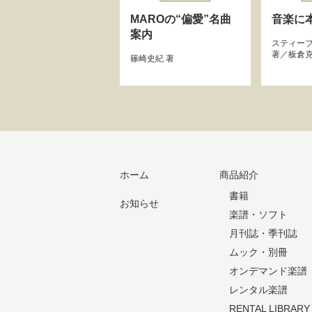
MAROの“偏愛”名曲
音楽に
案内
スティー
著／
板倉
篠崎史紀
著
ホーム
商品紹介
書籍
お知らせ
楽譜・ソフト
月刊誌・季刊誌
ムック・別冊
オンデマンド楽譜
レンタル楽譜
RENTAL LIBRARY