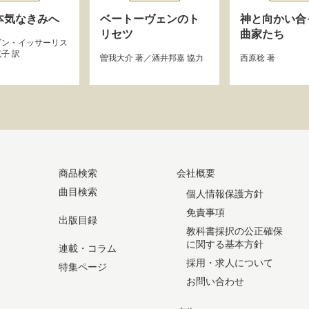
本気なきみへ
ベートーヴェンのト
神と向かい合
リセツ
曲家たち
ブン・イッサーリス
克子
訳
曽我大介
著／
酒井邦嘉
協力
西原稔
著
商品検索
会社概要
曲目検索
個人情報保護方針
免責事項
出版目録
教科書採択の公正確保
に関する基本方針
連載・コラム
採用・求人について
特集ページ
お問い合わせ