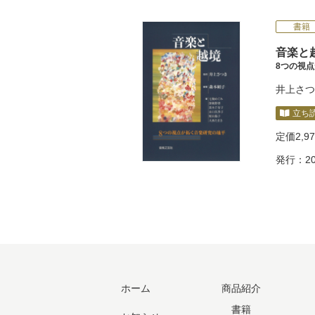
書籍
音楽と
8つの視
井上さつ
立ち
定価
2,9
発行：20
ホーム
商品紹介
書籍