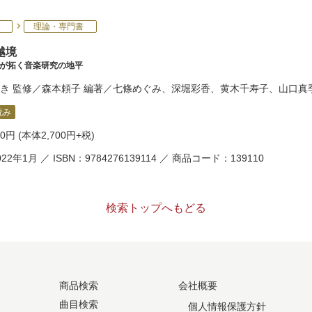
理論・専門書
越境
点が拓く音楽研究の地平
き
監修／
森本頼子
編著／
七條めぐみ
、
深堀彩香
、
黄木千寿子
、
山口真
読み
70円
(本体2,700円+税)
22年1月 ／ ISBN：9784276139114 ／ 商品コード：139110
検索トップへもどる
商品検索
会社概要
曲目検索
個人情報保護方針