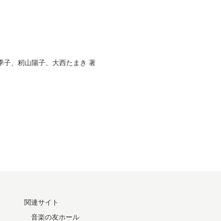
季子
、
籾山陽子
、
大西たまき
著
関連サイト
音楽の友ホール