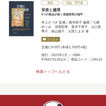
書籍
理論・専門書
音楽と越境
8つの視点が拓く音楽研究の地平
井上さつき
監修／
森本頼子
編著／
七條
めぐみ
、
深堀彩香
、
黄木千寿子
、
山口真
季子
、
籾山陽子
、
大西たまき
著
立ち読み
定価
2,970円
(本体2,700円+税)
発行：2022年1月 ／ ISBN：
9784276139114 ／ 商品コード：139110
検索トップへもどる