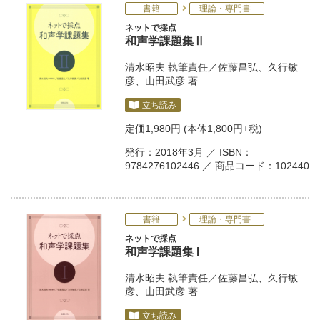
書籍
理論・専門書
ネットで採点
和声学課題集Ⅱ
清水昭夫
執筆責任／
佐藤昌弘
、
久行敏
彦
、
山田武彦
著
立ち読み
定価
1,980円
(本体1,800円+税)
発行：2018年3月 ／ ISBN：
9784276102446 ／ 商品コード：102440
書籍
理論・専門書
ネットで採点
和声学課題集 I
清水昭夫
執筆責任／
佐藤昌弘
、
久行敏
彦
、
山田武彦
著
立ち読み