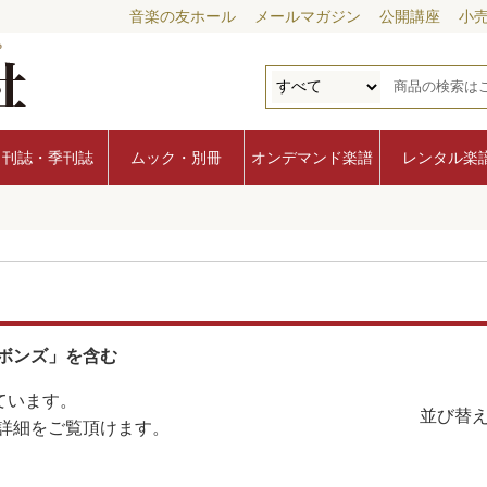
音楽の友ホール
メールマガジン
公開講座
小
月刊誌・季刊誌
ムック・別冊
オンデマンド楽譜
レンタル楽
ボンズ」を含む
ています。
並び替え
詳細をご覧頂けます。