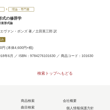
理論・専門書
形式の修辞学
音楽形式論
エヴァン・ボンズ
著／
土田英三郎
訳
読み
60円
(本体4,600円+税)
18年6月 ／ ISBN：9784276101630 ／ 商品コード：101630
検索トップへもどる
商品検索
会社概要
曲目検索
個人情報保護方針