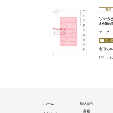
書籍
ソナタ
古典派の
マーク・
立ち
定価
5,0
発行：20
ホーム
商品紹介
書籍