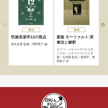
書籍
書籍
民族音楽学12の視点
新版 モーツァルト 演
改
奏法と解釈
ミ
徳丸吉彦
監修／
増野亜子
編
エファ・バドゥーラ=スコダ
、
久保
パウル・バドゥーラ=スコダ
著／
今井顕
監訳／
堀朋平
、
西
田紘子
訳