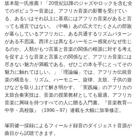
坂本龍一氏推薦！「20世紀以降のジャズやロックを含む全
てのポピュラー音楽は、アフリカ音楽の影響を受けてい
る、あるいはそれ以上に基底にはアフリカ音楽があると言
っても過言ではない。（中略）あの広大でたくさんの部族
が暮らしているアフリカに、ある共通するリズムパターン
がある不思議。西洋とは異なるハーモニー感覚がなぜ生じ
るのか、人類がもつ言葉と音楽の関係の根源に対する考え
を促すような音楽と言葉との関係など、アフリカ音楽には
尽きない魅力が満載である。ぜひこの本を手にとってその
魅力に触れてほしい。」「理論編」では、アフリカ伝統音
楽の構造を、リズム、ハーモニー、旋律、太鼓、子供の遊
びなどを取り上げて解き明かす。「実践編」のアフリカの
太鼓合奏実技は、音楽の授業教材としても最適。アフリカ
音楽に興味を持つすべての人に贈る入門書。『音楽教育―
中学・高校版』（1996～97）連載を大幅に加筆修正。
塚田健一採録によるフィールド録音のダイジェスト音源が
曲目から試聴できます。