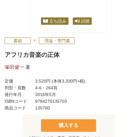
立ち読み
試聴
書籍
理論・専門書
アフリカ音楽の正体
塚田健一
著
定価
3,520円
(本体3,200円+税)
判型・頁数
4-6・264頁
発行年月
2016年5月
ISBNコード
9784276135703
商品コード
135700
購入する