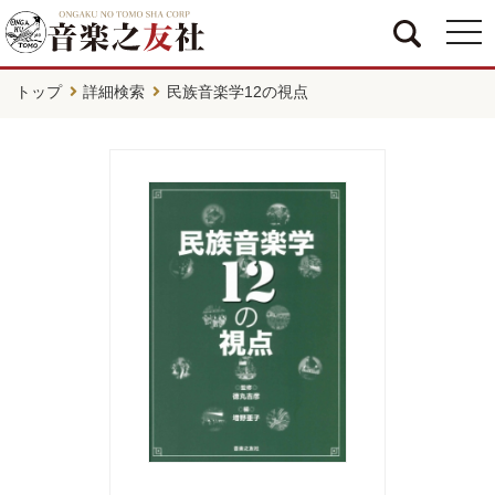
togg
navi
トップ
詳細検索
民族音楽学12の視点