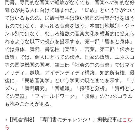
門書。専門的な音楽の経験がなくても、音楽への知的な好
奇心がある人に向けて編まれた。「民族」という語がつい
てはいるものの、民族音楽学は遠い異国の音楽だけを扱う
ものではなく、あらゆる音楽を扱う。本書は地域別・ジャ
ンル別ではなく、むしろ複数の音楽文化を横断的に捉えら
れるような以下の視点を提示する。第一部「響きと身体」
では身体、舞踊、書記性（楽譜）、言葉。第二部「伝承と
政策」では、個人にとっての伝承、国家の政策、ユネスコ
等の国際機関の関与。第三部「社会の中の音楽」ではマイ
ノリティ、越境、アイデンティティ構築、知的所有権。最
後に、「民族音楽学」という学問の現在までを示す。「リ
ズム」「舞踊研究」「音組織」「採譜と分析」「資料とし
ての楽器」「フィールドワーク」「映像」の7つのコラム
も読みごたえがある。
♪【関連情報】「専門書にチャレンジ！」掲載記事は
こち
ら