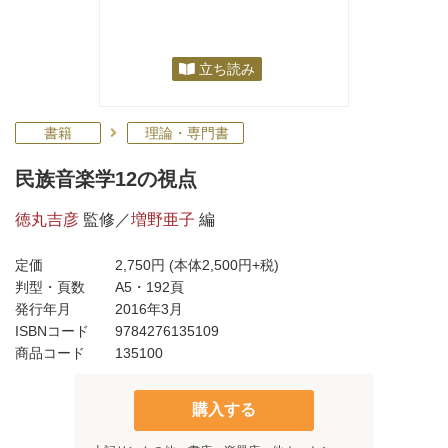
立ち読み
書籍
理論・専門書
民族音楽学12の視点
徳丸吉彦
監修／
増野亜子
編
定価
2,750円
(本体2,500円+税)
判型・頁数
A5・192頁
発行年月
2016年3月
ISBNコード
9784276135109
商品コード
135100
購入する