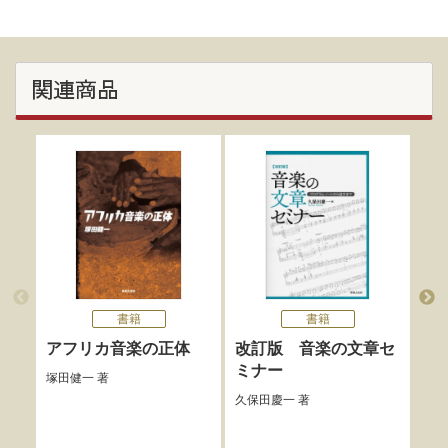
関連商品
書籍
書籍
アフリカ音楽の正体
改訂版 音楽の文章セ
は
ミナー
塚田健一
著
柘植
久保田慶一
著