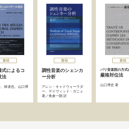
書籍
書籍
書籍
パリ音楽院の方式
様式によるコ
調性音楽のシェンカ
厳格対位法
技法
ー分析
山口博史
著
隆
、
林達也
、
山口博
アレン・キャドウォーラダ
ー
、
デイヴィッド・ガニェ
著／
角倉一朗
訳