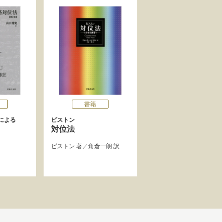
書籍
による
ピストン
対位法
ピストン
著／
角倉一朗
訳