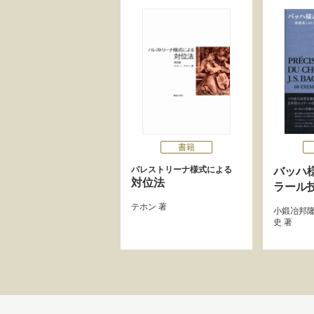
書籍
パレストリーナ様式による
バッハ
対位法
ラール
テホン
著
小鍛冶邦
史
著