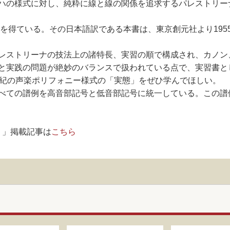
ハの様式に対し、純粋に線と線の関係を追求するパレストリー
価を得ている。その日本語訳である本書は、東京創元社より19
レストリーナの技法上の諸特長、実習の順で構成され、カノン
と実践の問題が絶妙のバランスで扱われている点で、実習書と
世紀の声楽ポリフォニー様式の「実態」をぜひ学んでほしい。
べての譜例を高音部記号と低音部記号に統一している。この譜
！」掲載記事は
こちら