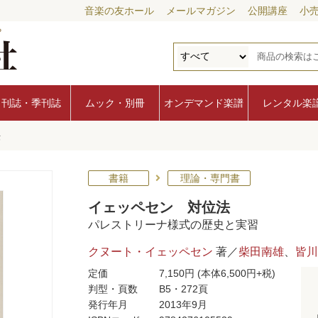
音楽の友ホール
メールマガジン
公開講座
小
月刊誌・季刊誌
ムック・別冊
オンデマンド楽譜
レンタル楽
法
書籍
理論・専門書
イェッペセン 対位法
パレストリーナ様式の歴史と実習
クヌート・イェッペセン
著／
柴田南雄
、
皆川
定価
7,150円
(本体6,500円+税)
判型・頁数
B5・272頁
発行年月
2013年9月