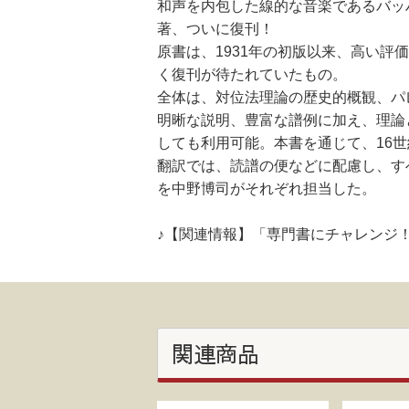
和声を内包した線的な音楽であるバッ
著、ついに復刊！
原書は、1931年の初版以来、高い評
く復刊が待たれていたもの。
全体は、対位法理論の歴史的概観、パ
明晰な説明、豊富な譜例に加え、理論
しても利用可能。本書を通じて、16
翻訳では、読譜の便などに配慮し、す
を中野博司がそれぞれ担当した。
♪【関連情報】「専門書にチャレンジ
関連商品