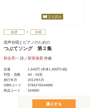
立ち読み
楽譜
合唱
混声合唱とピアノのための
つぶてソング 第２集
和合亮一
詩／
新実徳英
作曲
定価
1,540円
(本体1,400円+税)
判型・頁数
A4・34頁
発行年月
2012年5月
ISBNコード
9784276544888
商品コード
544880
購入する