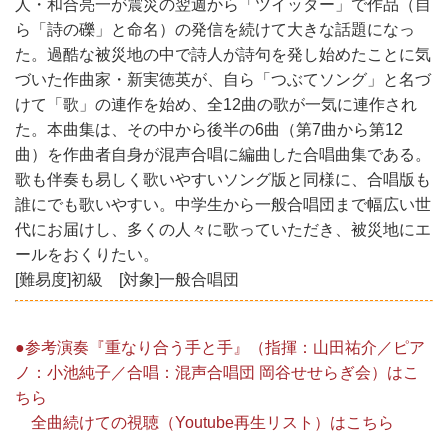
人・和合亮一が震災の翌週から「ツイッター」で作品（自
ら「詩の礫」と命名）の発信を続けて大きな話題になっ
た。過酷な被災地の中で詩人が詩句を発し始めたことに気
づいた作曲家・新実徳英が、自ら「つぶてソング」と名づ
けて「歌」の連作を始め、全12曲の歌が一気に連作され
た。本曲集は、その中から後半の6曲（第7曲から第12
曲）を作曲者自身が混声合唱に編曲した合唱曲集である。
歌も伴奏も易しく歌いやすいソング版と同様に、合唱版も
誰にでも歌いやすい。中学生から一般合唱団まで幅広い世
代にお届けし、多くの人々に歌っていただき、被災地にエ
ールをおくりたい。
[難易度]初級 [対象]一般合唱団
●参考演奏『重なり合う手と手』（指揮：山田祐介／ピア
ノ：小池純子／合唱：混声合唱団 岡谷せせらぎ会）はこ
ちら
全曲続けての視聴（Youtube再生リスト）はこちら