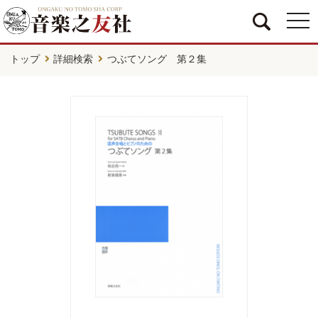
togg
navi
トップ
詳細検索
つぶてソング 第２集