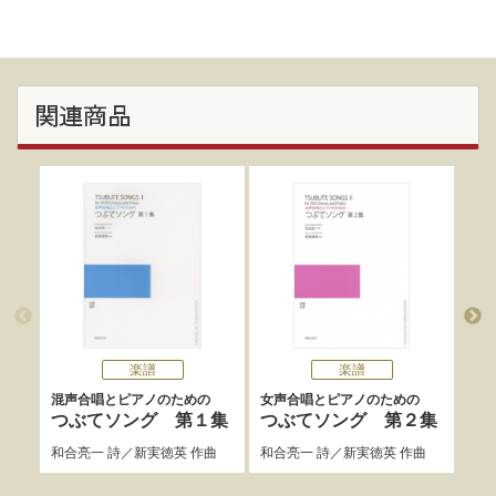
関連商品
楽譜
楽譜
混声合唱とピアノのための
女声合唱とピアノのための
男声
つぶてソング 第１集
つぶてソング 第２集
つ
和合亮一
詩／
新実徳英
作曲
和合亮一
詩／
新実徳英
作曲
和合