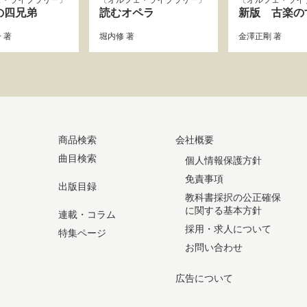
ェ・ライブラリー
オルフェ・ライブラリー
オルフェ・ライ
の四兄弟
読むオペラ
新版 古楽の
一
著
堀内修
著
金澤正剛
著
商品検索
会社概要
曲目検索
個人情報保護方針
免責事項
出版目録
教科書採択の公正確保
に関する基本方針
連載・コラム
採用・求人について
特集ページ
お問い合わせ
広告について