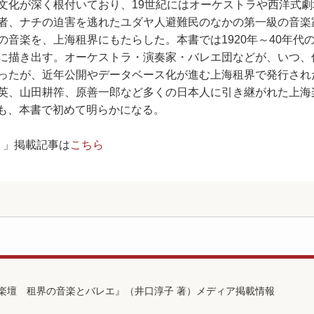
文化が深く根付いており、19世紀にはオーケストラや西洋式劇
者、ナチの迫害を逃れたユダヤ人避難民のなかの第一級の音楽
の音楽を、上海租界にもたらした。本書では1920年～40年代
に描き出す。オーケストラ・演奏家・バレエ団などが、いつ、
ったが、近年公開やデータベース化が進む上海租界で発行され
英、山田耕筰、原善一郎など多くの日本人に引き継がれた上海
容も、本書で初めて明らかになる。
！」掲載記事は
こちら
楽壇 租界の音楽とバレエ』（井口淳子 著）メディア掲載情報