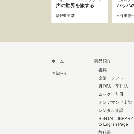
オルフェ・ライブラリー
オルフ
声の世界を旅する
バッハ
増野亜子
著
久保田慶
ホーム
商品紹介
書籍
お知らせ
楽譜・ソフト
月刊誌・季刊誌
ムック・別冊
オンデマンド楽譜
レンタル楽譜
RENTAL LIBRARY
to English Page
教科書