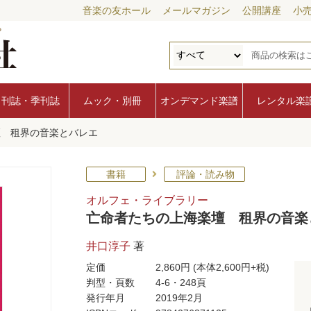
音楽の友ホール
メールマガジン
公開講座
小
月刊誌・季刊誌
ムック・別冊
オンデマンド楽譜
レンタル楽
壇 租界の音楽とバレエ
書籍
評論・読み物
オルフェ・ライブラリー
亡命者たちの上海楽壇 租界の音楽
井口淳子
著
定価
2,860円
(本体2,600円+税)
判型・頁数
4-6・248頁
発行年月
2019年2月