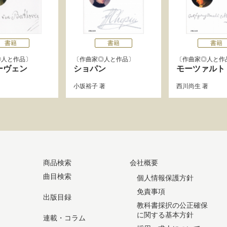
書籍
書籍
書籍
◎人と作品
作曲家◎人と作品
作曲家◎人と作
ーヴェン
ショパン
モーツァルト
小坂裕子
著
西川尚生
著
商品検索
会社概要
曲目検索
個人情報保護方針
免責事項
出版目録
教科書採択の公正確保
に関する基本方針
連載・コラム