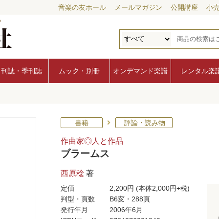
音楽の友ホール
メールマガジン
公開講座
小
月刊誌・季刊誌
ムック・別冊
オンデマンド楽譜
レンタル楽
書籍
評論・読み物
作曲家◎人と作品
ブラームス
西原稔
著
定価
2,200円
(本体2,000円+税)
判型・頁数
B6変・288頁
発行年月
2006年6月