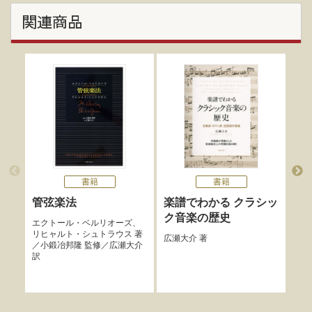
関連商品
書籍
書籍
管弦楽法
楽譜でわかる クラシッ
決
ク音楽の歴史
楽
エクトール・ベルリオーズ
、
リヒャルト・シュトラウス
著
広瀬大介
著
久保
／
小鍛冶邦隆
監修／
広瀬大介
訳