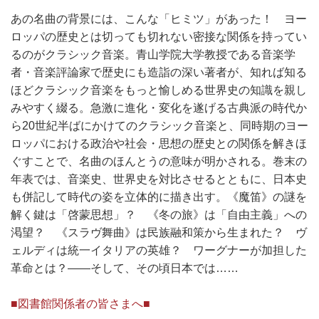
あの名曲の背景には、こんな「ヒミツ」があった！ ヨー
ロッパの歴史とは切っても切れない密接な関係を持ってい
るのがクラシック音楽。青山学院大学教授である音楽学
者・音楽評論家で歴史にも造詣の深い著者が、知れば知る
ほどクラシック音楽をもっと愉しめる世界史の知識を親し
みやすく綴る。急激に進化・変化を遂げる古典派の時代か
ら20世紀半ばにかけてのクラシック音楽と、同時期のヨー
ロッパにおける政治や社会・思想の歴史との関係を解きほ
ぐすことで、名曲のほんとうの意味が明かされる。巻末の
年表では、音楽史、世界史を対比させるとともに、日本史
も併記して時代の姿を立体的に描き出す。《魔笛》の謎を
解く鍵は「啓蒙思想」？ 《冬の旅》は「自由主義」への
渇望？ 《スラヴ舞曲》は民族融和策から生まれた？ ヴ
ェルディは統一イタリアの英雄？ ワーグナーが加担した
革命とは？――そして、その頃日本では……
■図書館関係者の皆さまへ■