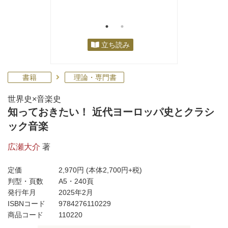
立ち読み
書籍
理論・専門書
世界史×音楽史
知っておきたい！ 近代ヨーロッパ史とクラシ
ック音楽
広瀬大介
著
定価
2,970円
(本体2,700円+税)
判型・頁数
A5・240頁
発行年月
2025年2月
ISBNコード
9784276110229
商品コード
110220