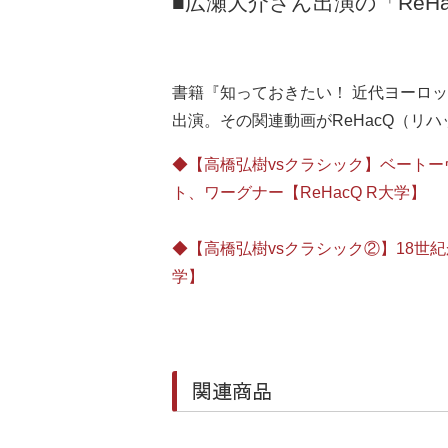
■広瀬大介さん出演の「ReHa
書籍『知っておきたい！ 近代ヨーロッ
出演。その関連動画がReHacQ（リハ
◆【高橋弘樹vsクラシック】ベート
ト、ワーグナー【ReHacQ R大学】
◆【高橋弘樹vsクラシック②】18世
学】
関連商品