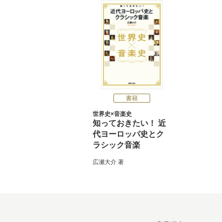
書籍
世界史×音楽史
知っておきたい！ 近
代ヨーロッパ史とク
ラシック音楽
広瀬大介
著