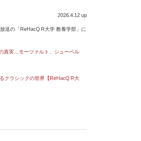
2026.4.12 up
の「ReHacQ R大学 教養学部」に
才の真実…モーツァルト、シューベル
クラシックの世界【ReHacQ R大