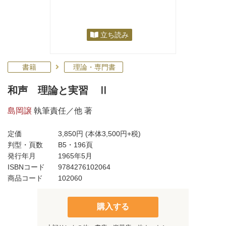
立ち読み
書籍
理論・専門書
和声 理論と実習 Ⅱ
島岡譲
執筆責任／他 著
定価
3,850円
(本体3,500円+税)
判型・頁数
B5・196頁
発行年月
1965年5月
ISBNコード
9784276102064
商品コード
102060
購入する