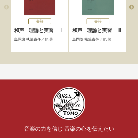
書籍
書籍
和声 理論と実習 Ⅰ
和声 理論と実習 Ⅲ
和
巻
島岡譲
執筆責任／他 著
島岡譲
執筆責任／他 著
島岡
音楽の力を信じ 音楽の心を伝えたい