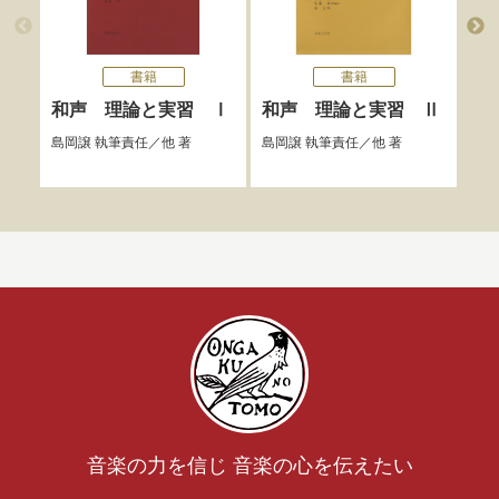
書籍
書籍
和声 理論と実習 Ⅰ
和声 理論と実習 Ⅱ
和
巻
島岡譲
執筆責任／他 著
島岡譲
執筆責任／他 著
島岡
音楽の力を信じ 音楽の心を伝えたい