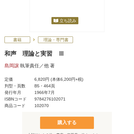
立ち読み
書籍
理論・専門書
和声 理論と実習 Ⅲ
島岡譲
執筆責任／他 著
定価
6,820円
(本体6,200円+税)
判型・頁数
B5・464頁
発行年月
1966年7月
ISBNコード
9784276102071
商品コード
102070
購入する