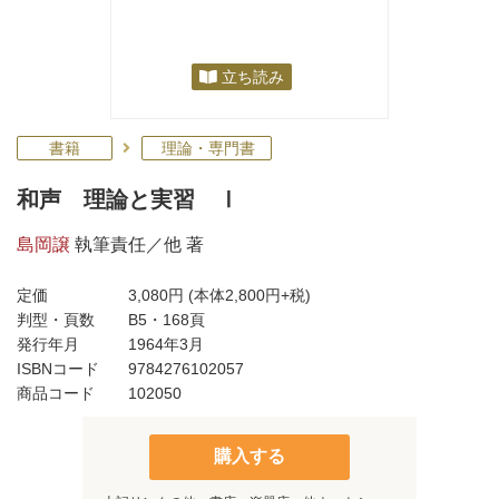
立ち読み
書籍
理論・専門書
和声 理論と実習 Ⅰ
島岡譲
執筆責任／他 著
定価
3,080円
(本体2,800円+税)
判型・頁数
B5・168頁
発行年月
1964年3月
ISBNコード
9784276102057
商品コード
102050
購入する