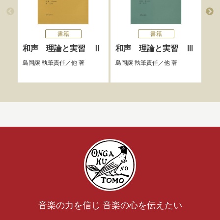
書籍
書籍
和声 理論と実習 Ⅱ
和声 理論と実習 Ⅲ
和
巻
島岡譲
執筆責任／他 著
島岡譲
執筆責任／他 著
島岡
音楽の力を信じ 音楽の心を伝えたい