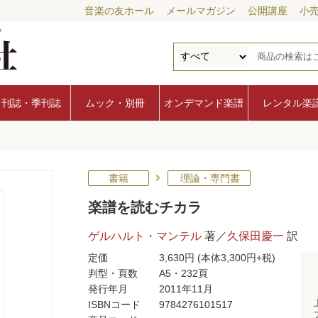
音楽の友ホール
メールマガジン
公開講座
小
月刊誌・季刊誌
ムック・別冊
オンデマンド楽譜
レンタル楽
書籍
理論・専門書
楽譜を読むチカラ
ゲルハルト・マンテル
著／
久保田慶一
訳
定価
3,630円
(本体3,300円+税)
判型・頁数
A5・232頁
発行年月
2011年11月
ISBNコード
9784276101517