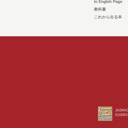
to English Page
教科書
これから出る本
JASR
S10091