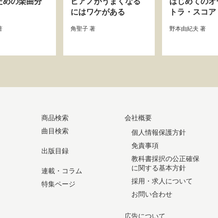
ための楽曲分
ピアノがうまくなる
はじめてのオ
にはワケがある
トラ・スコア
著
角聖子
著
野本由紀夫
著
商品検索
会社概要
曲目検索
個人情報保護方針
免責事項
出版目録
教科書採択の公正確保
に関する基本方針
連載・コラム
採用・求人について
特集ページ
お問い合わせ
広告について