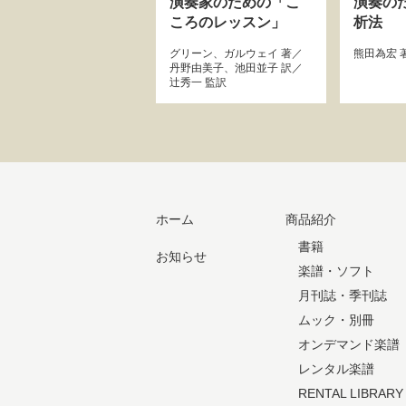
演奏家のための「こ
演奏の
ころのレッスン」
析法
グリーン
、
ガルウェイ
著／
熊田為宏
丹野由美子
、
池田並子
訳／
辻秀一
監訳
ホーム
商品紹介
書籍
お知らせ
楽譜・ソフト
月刊誌・季刊誌
ムック・別冊
オンデマンド楽譜
レンタル楽譜
RENTAL LIBRARY