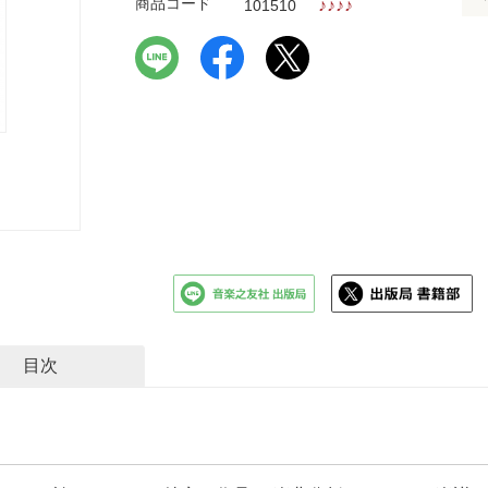
商品コード
♪
♪
♪
♪
101510
目次