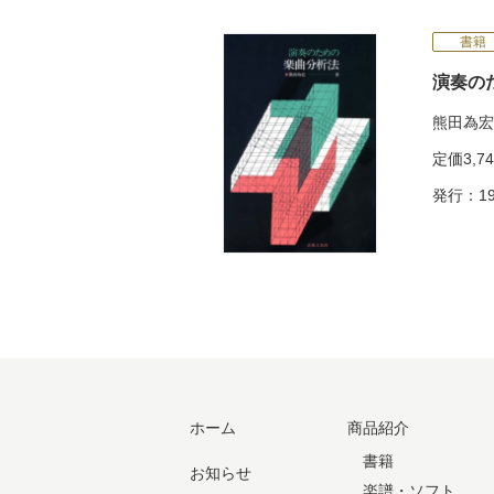
書籍
演奏の
熊田為宏
定価
3,7
発行：19
ホーム
商品紹介
書籍
お知らせ
楽譜・ソフト