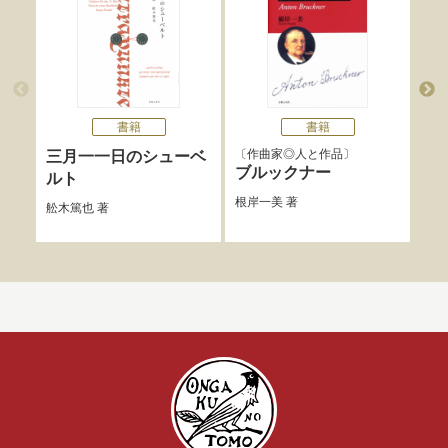
書籍
書籍
作曲家◎人と作品
O
三月一一日のシューベ
ブルックナー
新
ルト
＋1
根岸一美
著
舩木篤也
著
レコ