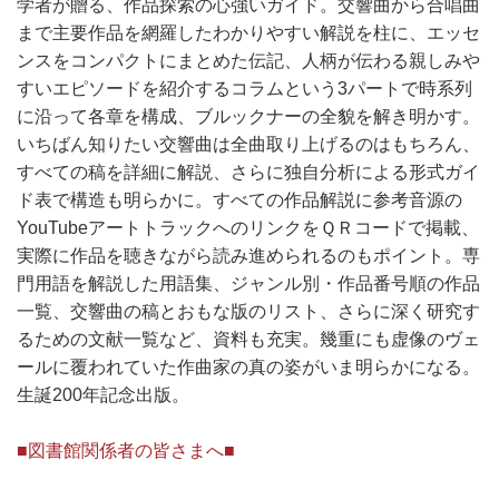
学者が贈る、作品探索の心強いガイド。交響曲から合唱曲
まで主要作品を網羅したわかりやすい解説を柱に、エッセ
ンスをコンパクトにまとめた伝記、人柄が伝わる親しみや
すいエピソードを紹介するコラムという3パートで時系列
に沿って各章を構成、ブルックナーの全貌を解き明かす。
いちばん知りたい交響曲は全曲取り上げるのはもちろん、
すべての稿を詳細に解説、さらに独自分析による形式ガイ
ド表で構造も明らかに。すべての作品解説に参考音源の
YouTubeアートトラックへのリンクをＱＲコードで掲載、
実際に作品を聴きながら読み進められるのもポイント。専
門用語を解説した用語集、ジャンル別・作品番号順の作品
一覧、交響曲の稿とおもな版のリスト、さらに深く研究す
るための文献一覧など、資料も充実。幾重にも虚像のヴェ
ールに覆われていた作曲家の真の姿がいま明らかになる。
生誕200年記念出版。
■図書館関係者の皆さまへ■