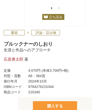
立ち読み
書籍
評論・読み物
ブルックナーのしおり
生涯と作品へのアプローチ
石原勇太郎
著
定価
4,070円
(本体3,700円+税)
判型・頁数
A5・384頁
発行年月
2024年10月
ISBNコード
9784276215344
商品コード
215340
購入する