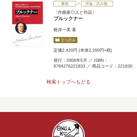
書籍
評論・読み物
作曲家◎人と作品
ブルックナー
根岸一美
著
立ち読み
定価
2,420円
(本体2,200円+税)
発行：2006年5月 ／ ISBN：
9784276221833 ／ 商品コード：221830
検索トップへもどる