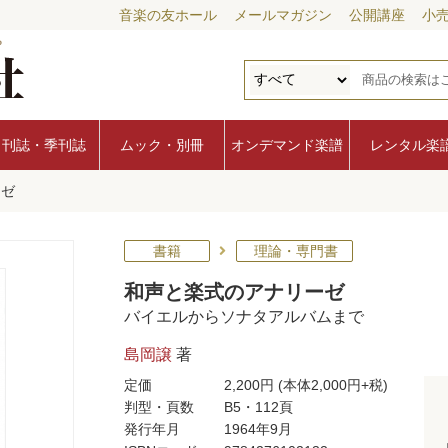
音楽の友ホール
メールマガジン
公開講座
小
月刊誌・季刊誌
ムック・別冊
オンデマンド楽譜
レンタル楽
ーゼ
書籍
理論・専門書
和声と楽式のアナリーゼ
バイエルからソナタアルバムまで
島岡譲
著
定価
2,200円
(本体2,000円+税)
判型・頁数
B5・112頁
発行年月
1964年9月