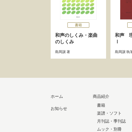
書籍
和声のしくみ・楽曲
和声 
のしくみ
Ⅰ
島岡譲
著
島岡譲
執
ホーム
商品紹介
書籍
お知らせ
楽譜・ソフト
月刊誌・季刊誌
ムック・別冊