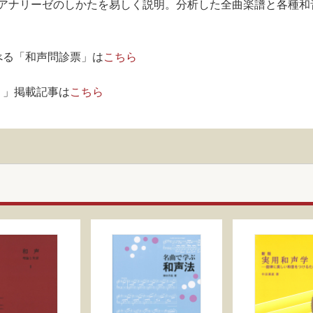
アナリーゼのしかたを易しく説明。分析した全曲楽譜と各種和
べる「和声問診票」は
こちら
！」掲載記事は
こちら