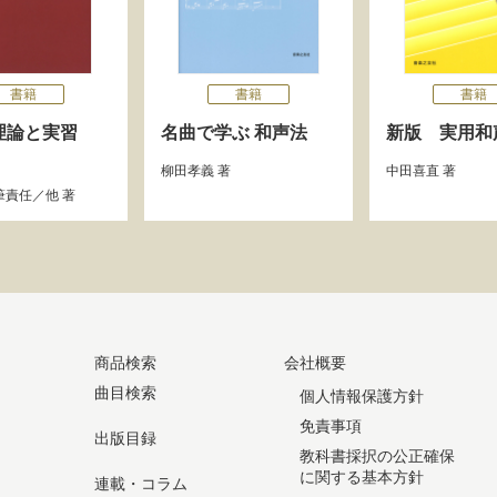
書籍
書籍
書籍
理論と実習
名曲で学ぶ 和声法
新版 実用和
柳田孝義
著
中田喜直
著
筆責任／他 著
商品検索
会社概要
曲目検索
個人情報保護方針
免責事項
出版目録
教科書採択の公正確保
に関する基本方針
連載・コラム