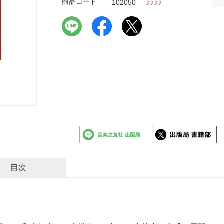
商品コード
♪
♪
♪
♪
102050
目次