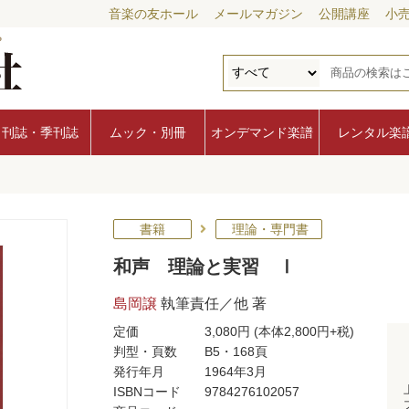
音楽の友ホール
メールマガジン
公開講座
小
月刊誌・季刊誌
ムック・別冊
オンデマンド楽譜
レンタル楽
Ⅰ
書籍
理論・専門書
和声 理論と実習 Ⅰ
島岡譲
執筆責任／他 著
定価
3,080円
(本体2,800円+税)
判型・頁数
B5・168頁
発行年月
1964年3月
ISBNコード
9784276102057