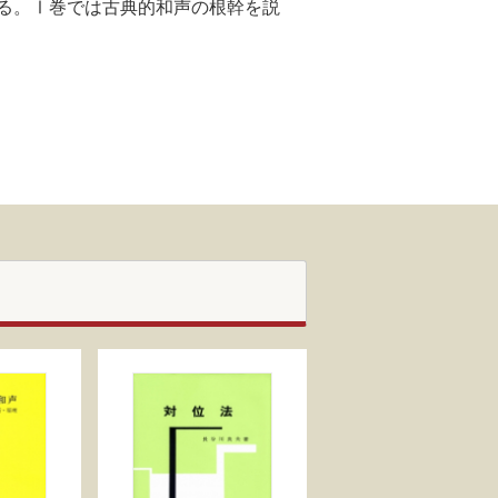
る。Ⅰ巻では古典的和声の根幹を説