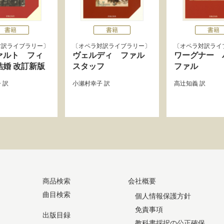
書籍
書籍
書籍
対訳ライブラリー
オペラ対訳ライブラリー
オペラ対訳ライ
ァルト フィ
ヴェルディ ファル
ワーグナー 
結婚 改訂新版
スタッフ
ファル
子
訳
小瀬村幸子
訳
高辻知義
訳
商品検索
会社概要
曲目検索
個人情報保護方針
免責事項
出版目録
教科書採択の公正確保