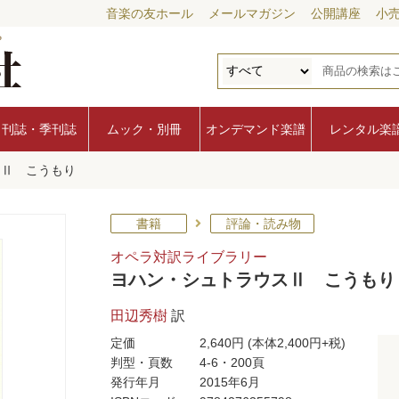
音楽の友ホール
メールマガジン
公開講座
小
月刊誌・季刊誌
ムック・別冊
オンデマンド楽譜
レンタル楽
スⅡ こうもり
書籍
評論・読み物
オペラ対訳ライブラリー
ヨハン・シュトラウスⅡ こうもり
田辺秀樹
訳
定価
2,640円
(本体2,400円+税)
判型・頁数
4-6・200頁
発行年月
2015年6月