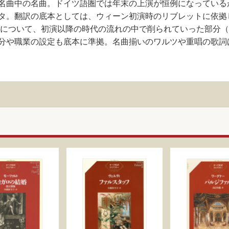
名曲中の名曲。ドイツ語圏では年末の上演が恒例になっている
翻訳の底本としては、ウィーン初演時のリブレットに依拠したEdit
部分について、初演以降の時代の流れの中で削られていった部分
分や職業の設定も底本に準拠。名曲揃いのワルツや重唱の歌詞