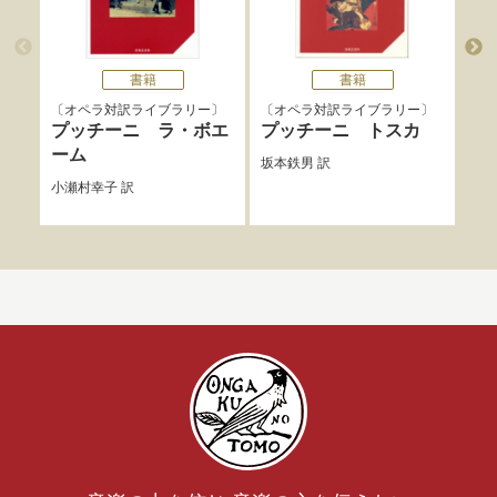
書籍
書籍
オペラ対訳ライブラリー
オペラ対訳ライブラリー
オ
プッチーニ ラ・ボエ
プッチーニ トスカ
ヴ
ーム
坂本鉄男
訳
小瀬
小瀬村幸子
訳