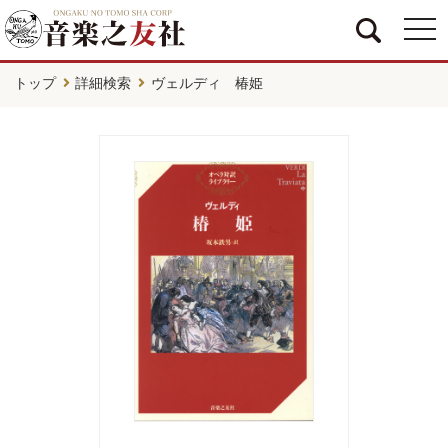
togg
navi
トップ
詳細検索
ヴェルディ 椿姫