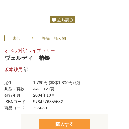
立ち読み
書籍
評論・読み物
オペラ対訳ライブラリー
ヴェルディ 椿姫
坂本鉄男
訳
定価
1,760円
(本体1,600円+税)
判型・頁数
4-6・120頁
発行年月
2004年10月
ISBNコード
9784276355682
商品コード
355680
購入する