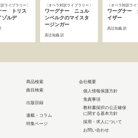
対訳ライブラリー
オペラ対訳ライブラリー
オペラ対訳ライ
ナー トリス
ワーグナー ニュル
ワーグナー 
イゾルデ
ンベルクのマイスタ
イザー
ージンガー
訳
高辻知義
訳
高辻知義
訳
商品検索
会社概要
曲目検索
個人情報保護方針
免責事項
出版目録
教科書採択の公正確保
に関する基本方針
連載・コラム
採用・求人について
特集ページ
お問い合わせ