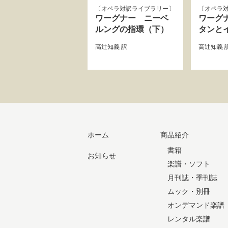
オペラ対訳ライブラリー
オペラ
ワーグナー ニーベ
ワーグ
ルングの指環（下）
タンと
高辻知義
訳
高辻知義
ホーム
商品紹介
書籍
お知らせ
楽譜・ソフト
月刊誌・季刊誌
ムック・別冊
オンデマンド楽譜
レンタル楽譜