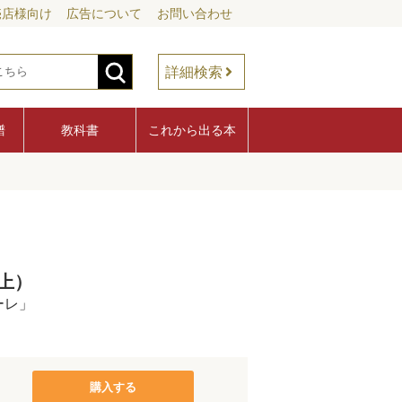
売店様向け
広告について
お問い合わせ
詳細検索
譜
教科書
これから出る本
上）
ーレ」
購入する