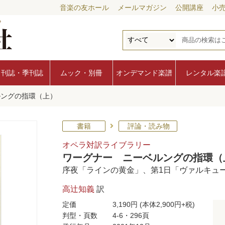
音楽の友ホール
メールマガジン
公開講座
小
月刊誌・季刊誌
ムック・別冊
オンデマンド楽譜
レンタル楽
ルングの指環（上）
書籍
評論・読み物
オペラ対訳ライブラリー
ワーグナー ニーベルングの指環（
序夜「ラインの黄金」、第1日「ヴァルキュ
高辻知義
訳
定価
3,190円
(本体2,900円+税)
判型・頁数
4-6・296頁