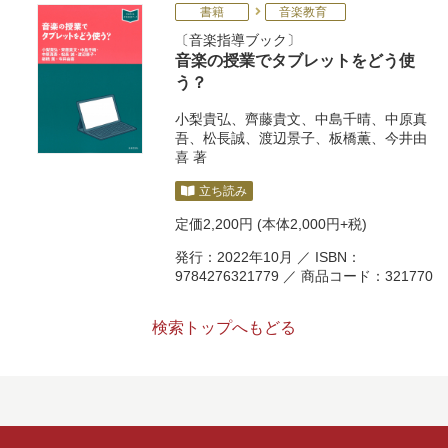
書籍
音楽教育
音楽指導ブック
音楽の授業でタブレットをどう使
う？
小梨貴弘
、
齊藤貴文
、
中島千晴
、
中原真
吾
、
松長誠
、
渡辺景子
、
板橋薫
、
今井由
喜
著
立ち読み
定価
2,200円
(本体2,000円+税)
発行：2022年10月 ／ ISBN：
9784276321779 ／ 商品コード：321770
検索トップへもどる