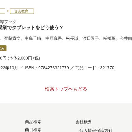
音楽教育
導ブック
授業でタブレットをどう使う？
、
齊藤貴文
、
中島千晴
、
中原真吾
、
松長誠
、
渡辺景子
、
板橋薫
、
今井由
読み
00円
(本体2,000円+税)
22年10月 ／ ISBN：9784276321779 ／ 商品コード：321770
検索トップへもどる
商品検索
会社概要
曲目検索
個人情報保護方針