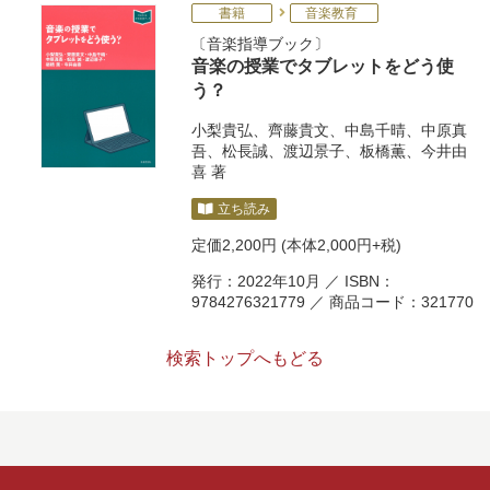
書籍
音楽教育
音楽指導ブック
音楽の授業でタブレットをどう使
う？
小梨貴弘
、
齊藤貴文
、
中島千晴
、
中原真
吾
、
松長誠
、
渡辺景子
、
板橋薫
、
今井由
喜
著
立ち読み
定価
2,200円
(本体2,000円+税)
発行：2022年10月 ／ ISBN：
9784276321779 ／ 商品コード：321770
検索トップへもどる