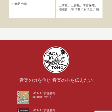
ィ
小倉朗
作曲
三木稔
、
三善晃
、
末吉保雄
、
池辺晋一郎
作曲／
安倍圭子
編
ロッ
説
音楽の力を信じ 音楽の心を伝えたい
JASRAC許諾番号：
S1009152267
JASRAC許諾番号：