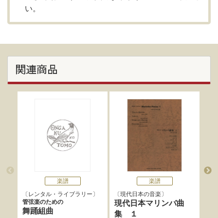
い。
関連商品
楽譜
楽譜
レンタル・ライブラリー
現代日本の音楽
ミ
管弦楽のための
OGT
現代日本マリンバ曲
舞踊組曲
ロ
集 １