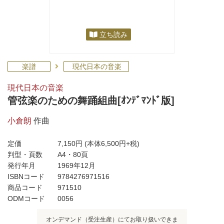
立ち読み
楽譜
現代日本の音楽
現代日本の音楽
管弦楽のための舞踊組曲[ｵﾝﾃﾞﾏﾝﾄﾞ版]
小倉朗
作曲
定価
7,150円
(本体6,500円+税)
判型・頁数
A4・80頁
発行年月
1969年12月
ISBNコード
9784276971516
商品コード
971510
ODMコード
0056
オンデマンド（受注生産）にてお取り扱いできま