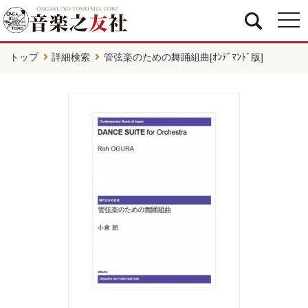
togg
navi
トップ
詳細検索
管弦楽のための舞踊組曲[ｵﾝﾃﾞﾏﾝﾄﾞ版]