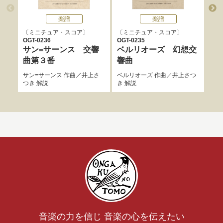
楽譜
楽譜
ミニチュア・スコア
ミニチュア・スコア
ミ
OGT-0236
OGT-0235
OGT
サン=サーンス 交響
ベルリオーズ 幻想交
ラ
曲第３番
響曲
の
サン=サーンス
作曲／
井上さ
ベルリオーズ
作曲／
井上さつ
ラヴ
つき
解説
き
解説
説
音楽の力を信じ 音楽の心を伝えたい