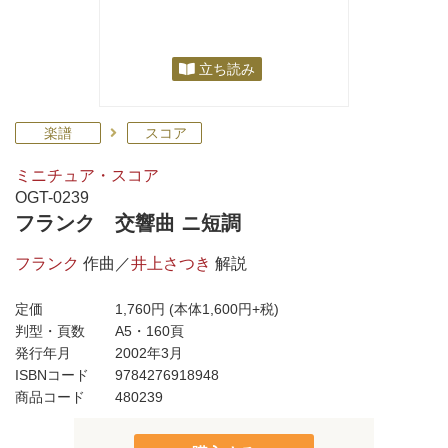
立ち読み
楽譜
スコア
ミニチュア・スコア
OGT-0239
フランク 交響曲 ニ短調
フランク
作曲／
井上さつき
解説
定価
1,760円
(本体1,600円+税)
判型・頁数
A5・160頁
発行年月
2002年3月
ISBNコード
9784276918948
商品コード
480239