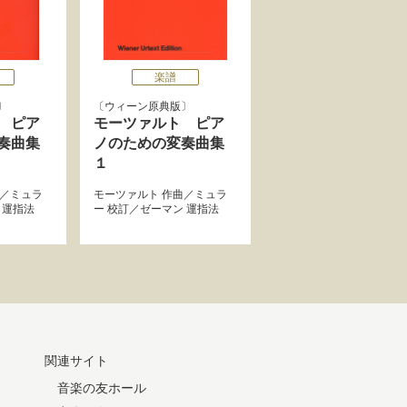
楽譜
ウィーン原典版
 ピア
モーツァルト ピア
奏曲集
ノのための変奏曲集
１
／
ミュラ
モーツァルト
作曲／
ミュラ
運指法
ー
校訂／
ゼーマン
運指法
関連サイト
音楽の友ホール