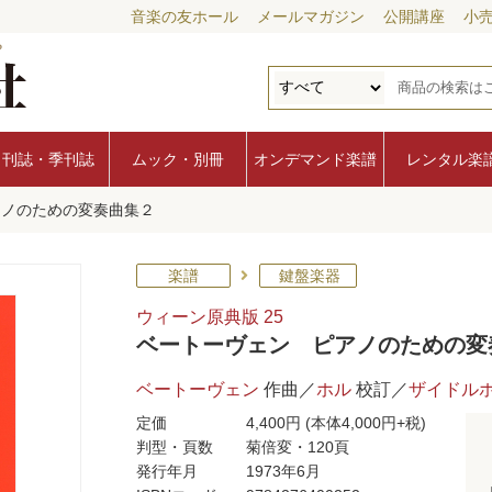
音楽の友ホール
メールマガジン
公開講座
小
月刊誌・季刊誌
ムック・別冊
オンデマンド楽譜
レンタル楽
アノのための変奏曲集２
楽譜
鍵盤楽器
ウィーン原典版 25
ベートーヴェン ピアノのための変
ベートーヴェン
作曲／
ホル
校訂／
ザイドル
定価
4,400円
(本体4,000円+税)
判型・頁数
菊倍変・120頁
発行年月
1973年6月