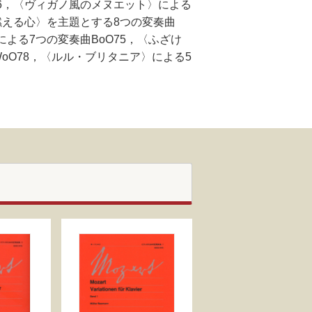
66，〈ヴィガノ風のメヌエット〉による
〈燃える心〉を主題とする8つの変奏曲
による7つの変奏曲BoO75，〈ふざけ
oO78，〈ルル・ブリタニア〉による5