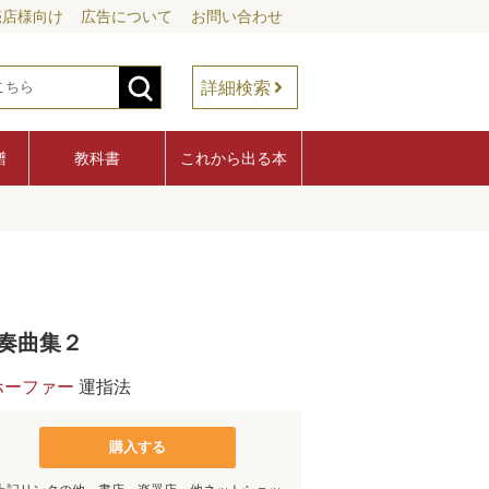
売店様向け
広告について
お問い合わせ
詳細検索
譜
教科書
これから出る本
奏曲集２
ホーファー
運指法
購入する