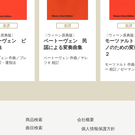
楽譜
楽譜
楽譜
ン原典版
ウィーン原典版
ウィーン原典版
ーヴェン ピ
ベートーヴェン 民
モーツァルト
集
謡による変奏曲集
ノのための変
２
ヴェン
作曲／
ブレ
ベートーヴェン
作曲／
ヤレ
訂・運指法
ツキ
校訂
モーツァルト
作曲
ー
校訂／
ゼーマン
商品検索
会社概要
曲目検索
個人情報保護方針