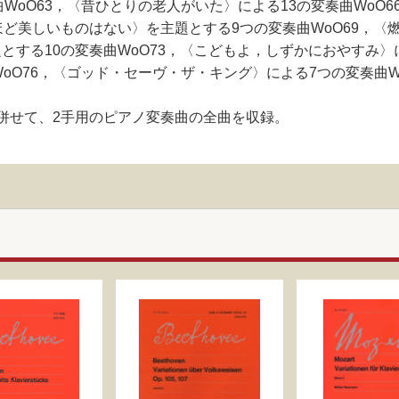
WoO63，〈昔ひとりの老人がいた〉による13の変奏曲WoO
愛ほど美しいものはない〉を主題とする9つの変奏曲WoO69，
とする10の変奏曲WoO73，〈こどもよ，しずかにおやすみ〉
oO76，〈ゴッド・セーヴ・ザ・キング〉による7つの変奏曲W
巻併せて、2手用のピアノ変奏曲の全曲を収録。