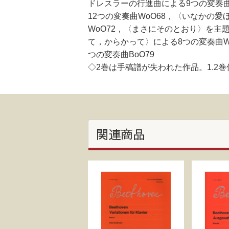
ドレスラーの行進曲による9つの変奏曲
12つの変奏曲WoO68，〈いなかの
WoO72，〈まさにそのとおり〉を主題
て，からかって〉による8つの変奏曲W
つの変奏曲BoO79
◇2巻は手稿譜が失われた作品。1.2
関連商品