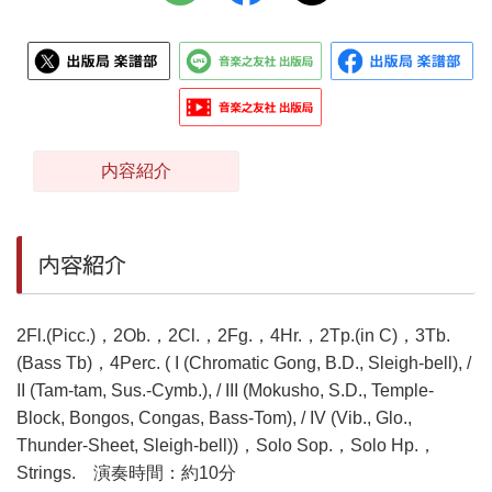
内容紹介
内容紹介
2Fl.(Picc.)，2Ob.，2Cl.，2Fg.，4Hr.，2Tp.(in C)，3Tb.
(Bass Tb)，4Perc. ( I (Chromatic Gong, B.D., Sleigh-bell), /
II (Tam-tam, Sus.-Cymb.), / III (Mokusho, S.D., Temple-
Block, Bongos, Congas, Bass-Tom), / IV (Vib., Glo.,
Thunder-Sheet, Sleigh-bell))，Solo Sop.，Solo Hp.，
Strings. 演奏時間：約10分