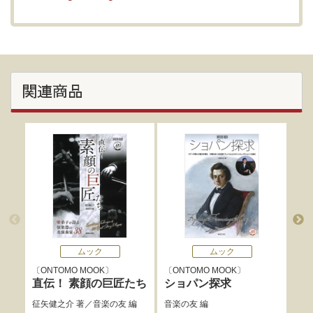
関連商品
ムック
ムック
ONTOMO MOOK
ONTOMO MOOK
ベ
直伝！ 素顔の巨匠たち
ショパン探求
セ
征矢健之介
著／
音楽の友
編
音楽の友
編
曽我