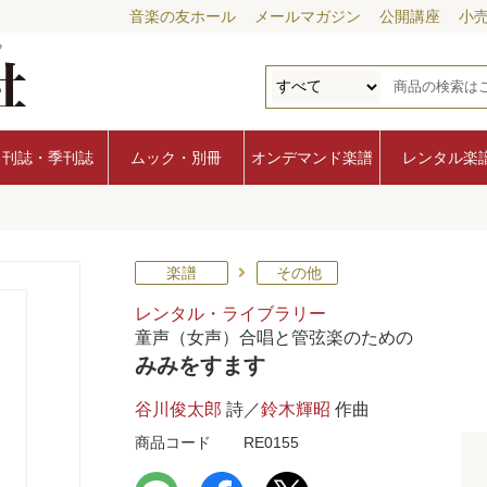
音楽の友ホール
メールマガジン
公開講座
小
月刊誌・季刊誌
ムック・別冊
オンデマンド楽譜
レンタル楽
楽譜
その他
レンタル・ライブラリー
童声（女声）合唱と管弦楽のための
みみをすます
谷川俊太郎
詩／
鈴木輝昭
作曲
商品コード
RE0155