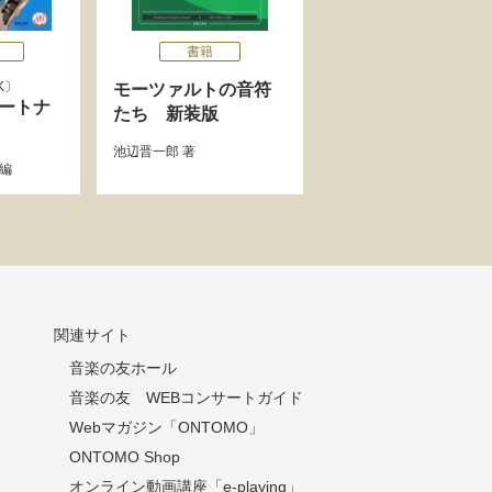
書籍
K
モーツァルトの音符
パートナ
たち 新装版
池辺晋一郎
著
編
関連サイト
音楽の友ホール
音楽の友 WEBコンサートガイド
Webマガジン「ONTOMO」
ONTOMO Shop
オンライン動画講座「e-playing」