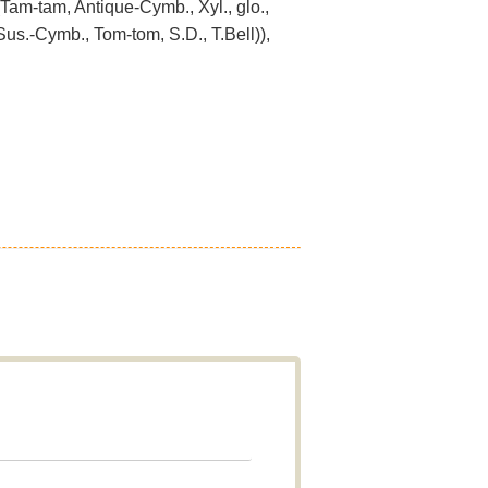
I (Tam-tam, Antique-Cymb., Xyl., glo.,
Sus.-Cymb., Tom-tom, S.D., T.Bell)),