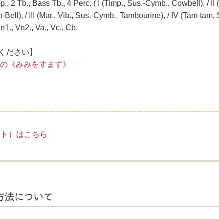
2 Tp., 2 Tb., Bass Tb., 4 Perc. ( I (Timp., Sus.-Cymb., Cowbell), / I
ll), / III (Mar., Vib., Sus.-Cymb., Tambourine), / IV (Tam-tam, 
n1., Vn2., Va., Vc., Cb.
ください】
めの《みみをすます》
リスト）はこちら
方法について