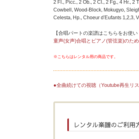
2 Fl., Picc., 2 Ob., 2 Cl., 2 Fg., 4 Hr., 
Cowbell, Wood-Block, Mokugyo, Sleigh-Be
Celesta, Hp., Choeur d'Eufants 1,2,3, V
【合唱パートの楽譜はこちらをお使い
童声(女声)合唱とピアノ(管弦楽)のた
※こちらはレンタル用の商品です。
●全曲続けての視聴（Youtube再生
レンタル楽譜のご利用