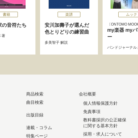
書籍
楽譜
ムック
ONTOMO MOO
家の音符たち
安川加壽子が選んだ
my楽器 my
色とりどりの練習曲
郎
著
ー
多美智子
解説
バンドジャーナル
商品検索
会社概要
曲目検索
個人情報保護方針
免責事項
出版目録
教科書採択の公正確保
に関する基本方針
連載・コラム
採用・求人について
特集ページ