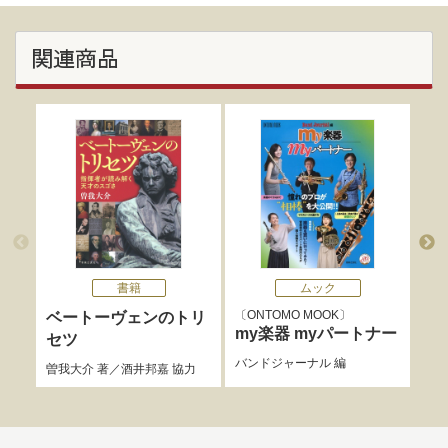
関連商品
書籍
ムック
ONTOMO MOOK
O
ベートーヴェンのトリ
my楽器 myパートナー
シ
セツ
バンドジャーナル
編
音楽
曽我大介
著／
酒井邦嘉
協力