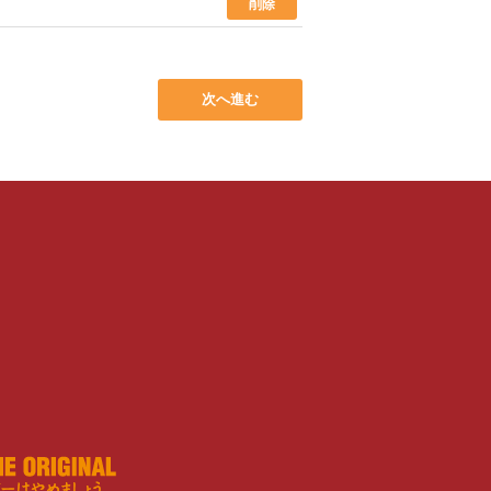
削除
次へ進む