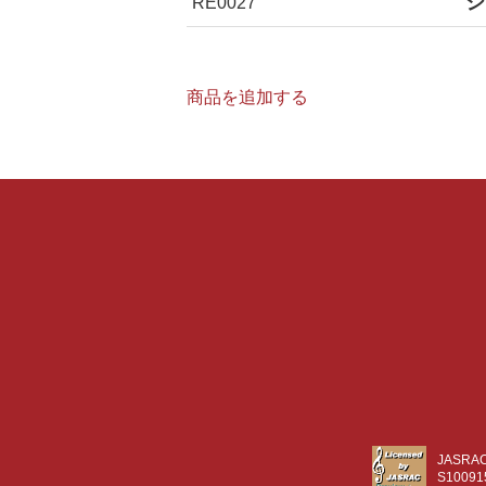
シ
RE0027
商品を追加する
JASR
S10091