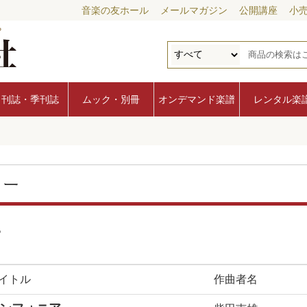
音楽の友ホール
メールマガジン
公開講座
小
月刊誌・季刊誌
ムック・別冊
オンデマンド楽譜
レンタル楽
リー
。
イトル
作曲者名