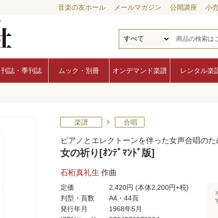
音楽の友ホール
メールマガジン
公開講座
小
月刊誌・季刊誌
ムック・別冊
オンデマンド楽譜
レンタル楽
楽譜
合唱
ピアノとエレクトーンを伴った女声合唱のた
女の祈り[ｵﾝﾃﾞﾏﾝﾄﾞ版]
石桁真礼生
作曲
定価
2,420円
(本体2,200円+税)
判型・頁数
A4・44頁
発行年月
1968年5月