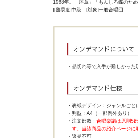
1968年。「序章」「もんしろ蝶の
[[難易度]中級 [対象]一般合唱団
オンデマンドについて
品切れ等で入手が難しかった
オンデマンド仕様
表紙デザイン：ジャンルごと
判型：A4（一部例外あり）
注文部数：
合唱楽譜は原則5
す。当該商品の紹介ページに
返品不可