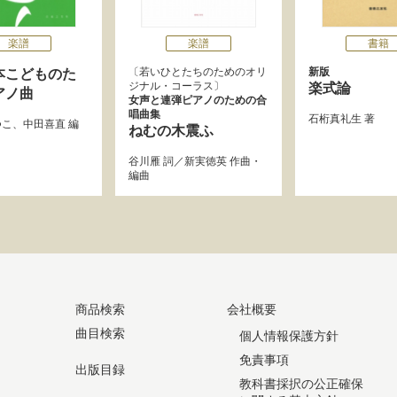
楽譜
楽譜
書籍
若いひとたちのためのオリ
新版
本こどものた
ジナル・コーラス
楽式論
アノ曲
女声と連弾ピアノのための合
唱曲集
石桁真礼生
著
つこ
、
中田喜直
編
ねむの木震ふ
谷川雁
詞／
新実徳英
作曲・
編曲
商品検索
会社概要
曲目検索
個人情報保護方針
免責事項
出版目録
教科書採択の公正確保