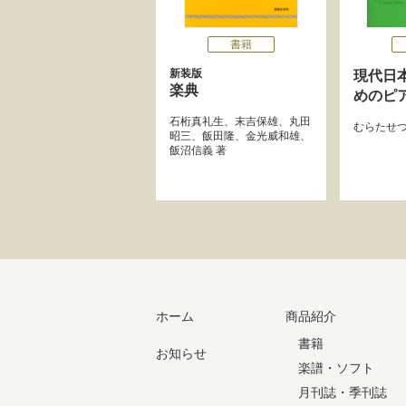
書籍
新装版
現代日
楽典
めのピ
石桁真礼生
、
末吉保雄
、
丸田
むらたせ
昭三
、
飯田隆
、
金光威和雄
、
飯沼信義
著
ホーム
商品紹介
書籍
お知らせ
楽譜・ソフト
月刊誌・季刊誌