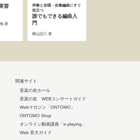
伴奏と合唱・合奏編曲にすぐ
と実習
役立つ
誰でもできる編曲入
門
他 著
横山詔八
著
関連サイト
音楽の友ホール
音楽の友 WEBコンサートガイド
Webマガジン「ONTOMO」
ONTOMO Shop
オンライン動画講座「e-playing」
Web 音大ガイド