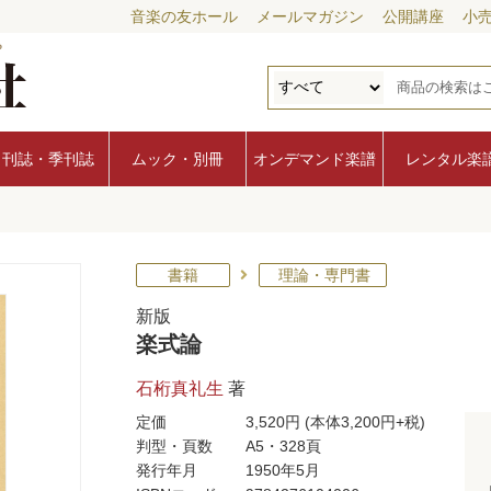
音楽の友ホール
メールマガジン
公開講座
小
月刊誌・季刊誌
ムック・別冊
オンデマンド楽譜
レンタル楽
書籍
理論・専門書
新版
楽式論
石桁真礼生
著
定価
3,520円
(本体3,200円+税)
判型・頁数
A5・328頁
発行年月
1950年5月