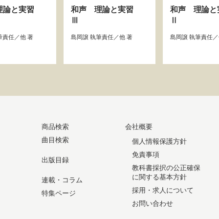
理論と実習
和声 理論と実習
和声 理論
Ⅲ
Ⅱ
筆責任／他 著
島岡譲
執筆責任／他 著
島岡譲
執筆責任／
商品検索
会社概要
曲目検索
個人情報保護方針
免責事項
出版目録
教科書採択の公正確保
に関する基本方針
連載・コラム
採用・求人について
特集ページ
お問い合わせ