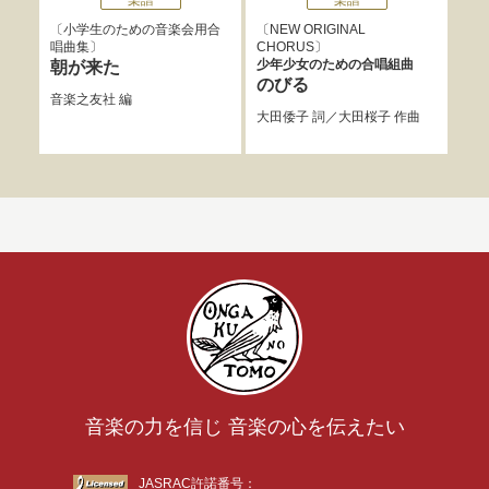
楽譜
楽譜
小学生のための音楽会用合
NEW ORIGINAL
混声
唱曲集
CHORUS
宇
少年少女のための合唱組曲
朝が来た
宗左
のびる
音楽之友社
編
大田倭子
詞／
大田桜子
作曲
音楽の力を信じ 音楽の心を伝えたい
JASRAC許諾番号：