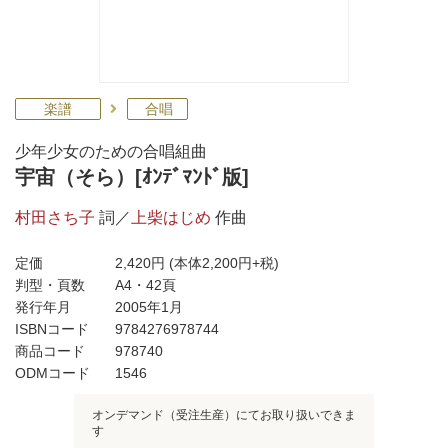
楽譜
合唱
少年少女のための合唱組曲
宇宙（そら）[ｵﾝﾃﾞﾏﾝﾄﾞ版]
村田さち子
詞／
上柴はじめ
作曲
定価
2,420円
(本体2,200円+税)
判型・頁数
A4・42頁
発行年月
2005年1月
ISBNコード
9784276978744
商品コード
978740
ODMコード
1546
オンデマンド（受注生産）にてお取り扱いできま
す