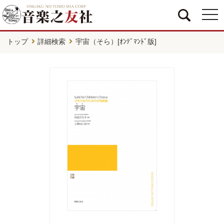
togg
navi
トップ
詳細検索
宇宙（そら）[ｵﾝﾃﾞﾏﾝﾄﾞ版]