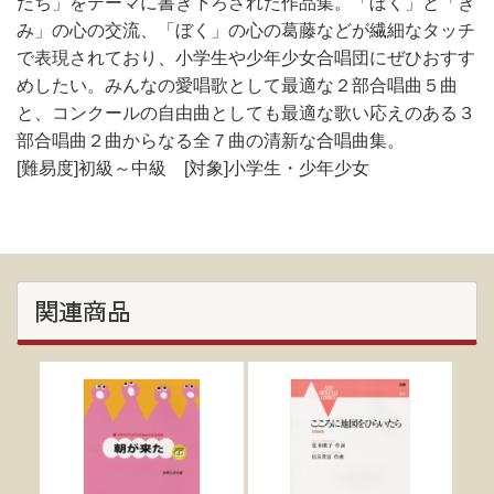
だち」をテーマに書き下ろされた作品集。「ぼく」と「き
み」の心の交流、「ぼく」の心の葛藤などが繊細なタッチ
で表現されており、小学生や少年少女合唱団にぜひおすす
めしたい。みんなの愛唱歌として最適な２部合唱曲５曲
と、コンクールの自由曲としても最適な歌い応えのある３
部合唱曲２曲からなる全７曲の清新な合唱曲集。
[難易度]初級～中級 [対象]小学生・少年少女
関連商品