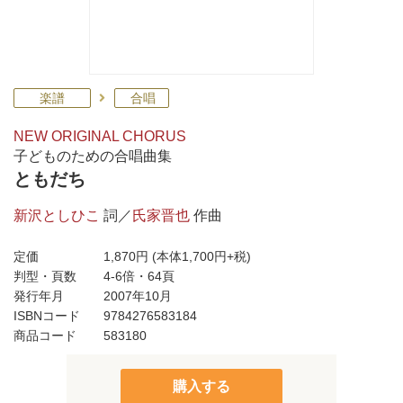
楽譜
合唱
NEW ORIGINAL CHORUS
子どものための合唱曲集
ともだち
新沢としひこ
詞／
氏家晋也
作曲
定価
1,870円
(本体1,700円+税)
判型・頁数
4-6倍・64頁
発行年月
2007年10月
ISBNコード
9784276583184
商品コード
583180
購入する