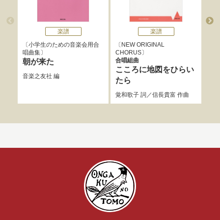
楽譜
楽譜
小学生のための音楽会用合
NEW ORIGINAL
教室
唱曲集
CHORUS
曲
合唱組曲
朝が来た
Ｇ
こころに地図をひらい
（
音楽之友社
編
たら
音楽
覚和歌子
詞／
信長貴富
作曲