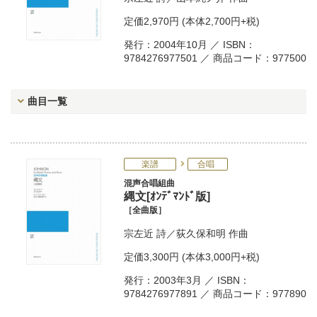
定価
2,970円
(本体2,700円+税)
発行：2004年10月 ／ ISBN：
9784276977501 ／ 商品コード：977500
曲目一覧
楽譜
合唱
混声合唱組曲
縄文[ｵﾝﾃﾞﾏﾝﾄﾞ版]
［全曲版］
宗左近
詩／
荻久保和明
作曲
定価
3,300円
(本体3,000円+税)
発行：2003年3月 ／ ISBN：
9784276977891 ／ 商品コード：977890