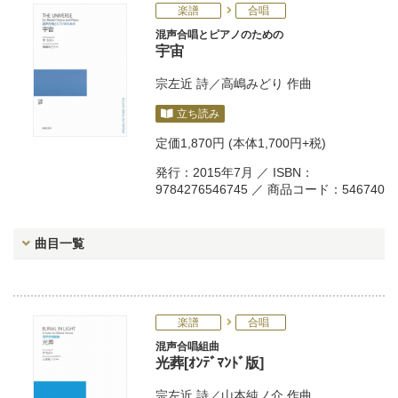
楽譜
合唱
混声合唱とピアノのための
宇宙
宗左近
詩／
高嶋みどり
作曲
立ち読み
定価
1,870円
(本体1,700円+税)
発行：2015年7月 ／ ISBN：
9784276546745 ／ 商品コード：546740
曲目一覧
楽譜
合唱
混声合唱組曲
光葬[ｵﾝﾃﾞﾏﾝﾄﾞ版]
宗左近
詩／
山本純ノ介
作曲