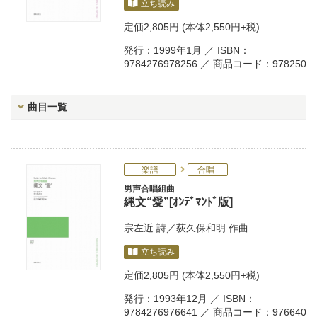
立ち読み
定価
2,805円
(本体2,550円+税)
発行：1999年1月 ／ ISBN：
9784276978256 ／ 商品コード：978250
曲目一覧
楽譜
合唱
男声合唱組曲
縄文“愛”[ｵﾝﾃﾞﾏﾝﾄﾞ版]
宗左近
詩／
荻久保和明
作曲
立ち読み
定価
2,805円
(本体2,550円+税)
発行：1993年12月 ／ ISBN：
9784276976641 ／ 商品コード：976640