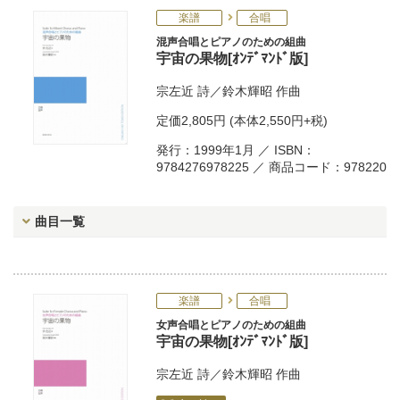
楽譜
合唱
混声合唱とピアノのための組曲
宇宙の果物[ｵﾝﾃﾞﾏﾝﾄﾞ版]
宗左近
詩／
鈴木輝昭
作曲
定価
2,805円
(本体2,550円+税)
発行：1999年1月 ／ ISBN：
9784276978225 ／ 商品コード：978220
曲目一覧
楽譜
合唱
女声合唱とピアノのための組曲
宇宙の果物[ｵﾝﾃﾞﾏﾝﾄﾞ版]
宗左近
詩／
鈴木輝昭
作曲