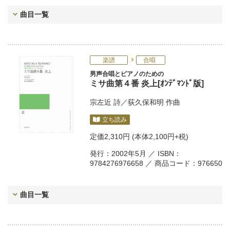
曲目一覧
楽譜
合唱
男声合唱とピアノのための
ミサ曲第４番 炎上[ｵﾝﾃﾞﾏﾝﾄﾞ版]
宗左近
詩／
荻久保和明
作曲
立ち読み
定価
2,310円
(本体2,100円+税)
発行：2002年5月 ／ ISBN：
9784276976658 ／ 商品コード：976650
曲目一覧