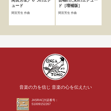
間宮芳生／６つのエチ
合唱のためのエチュー
間
ュード
ド［増補版］
間宮
間宮芳生
作曲
間宮芳生
作曲
音楽の力を信じ 音楽の心を伝えたい
JASRAC許諾番号：
S1009152267