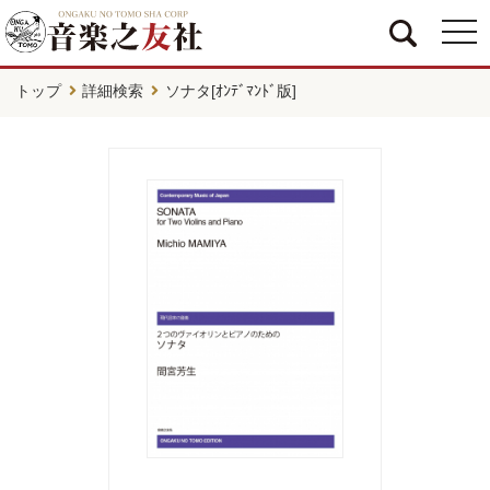
togg
navi
トップ
詳細検索
ソナタ[ｵﾝﾃﾞﾏﾝﾄﾞ版]