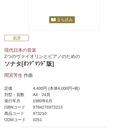
立ち読み
楽譜
現代日本の音楽
2つのヴァイオリンとピアノのための
ソナタ[ｵﾝﾃﾞﾏﾝﾄﾞ版]
間宮芳生
作曲
定価
4,400円
(本体4,000円+税)
判型・頁数
A4・24頁
発行年月
1980年6月
ISBNコード
9784276973213
商品コード
973210
ODMコード
0251