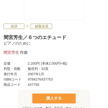
楽譜
鍵盤楽器
間宮芳生／６つのエチュード
ピアノのために
間宮芳生
作曲
定価
2,200円
(本体2,000円+税)
判型・頁数
菊倍判・32頁
発行年月
2007年1月
ISBNコード
9784276437753
商品コード
437750
購入する