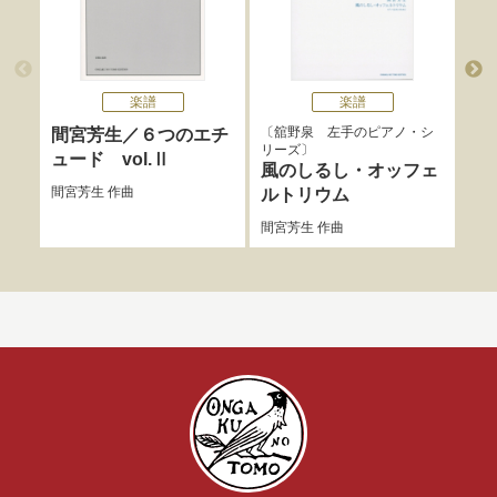
楽譜
楽譜
舘野泉 左手のピアノ・シ
間宮芳生／６つのエチ
6
リーズ
ュード vol.Ⅱ
木下
風のしるし・オッフェ
間宮芳生
作曲
ルトリウム
間宮芳生
作曲