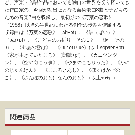
ど、声楽・合唱作品においても独自の世界を切り拓いてき
た作曲家の、今回が初出版となる芸術歌曲8曲と子どもの
ための音楽7曲を収録し、最初期の《万葉の恋歌》
（1958）以降の半世紀にわたる創作の歩みを俯瞰する。
収録曲は《万葉の恋歌》（alt+pf）、《唱（ばい）》
（bar+pf）、《こどものお祈り その１》、《同 その
3》、《都会の雪は》、《Out of Blue》(以上sop/ten+pf)、
《家が生きていたころ》（朗読+pf）、《カニツンツ
ン》、《空の向こう側》、《やまのこもりうた》、《かに
のじゃんけん》、《こころとあし》、《ぼくはかぜの
こ》、《さんぽのおとはなんのおと》（以上vo+pf）。
関連商品