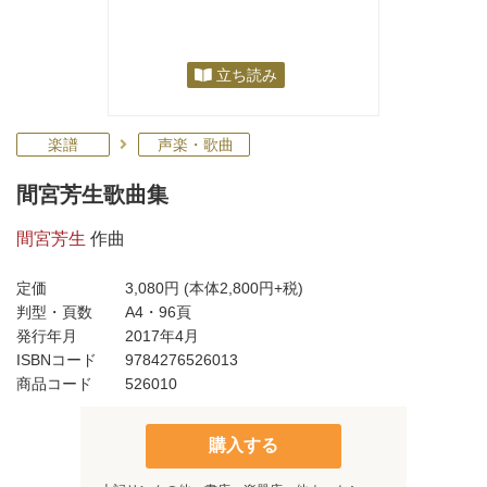
立ち読み
楽譜
声楽・歌曲
間宮芳生歌曲集
間宮芳生
作曲
定価
3,080円
(本体2,800円+税)
判型・頁数
A4・96頁
発行年月
2017年4月
ISBNコード
9784276526013
商品コード
526010
購入する