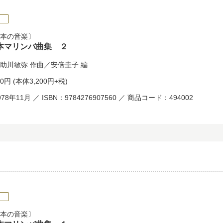
本の音楽
本マリンバ曲集 ２
助川敏弥
作曲／
安倍圭子
編
20円
(本体3,200円+税)
78年11月 ／ ISBN：9784276907560 ／ 商品コード：494002
本の音楽