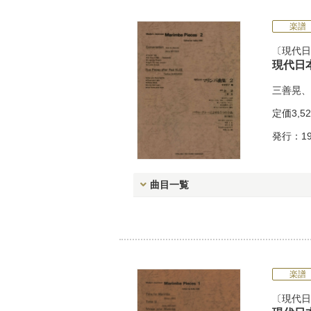
楽譜
現代日
現代日
三善晃
、
定価
3,5
発行：19
曲目一覧
楽譜
現代日