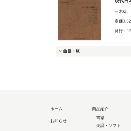
現代日
三木稔
、
定価
3,5
発行：19
曲目一覧
ホーム
商品紹介
書籍
お知らせ
楽譜・ソフト