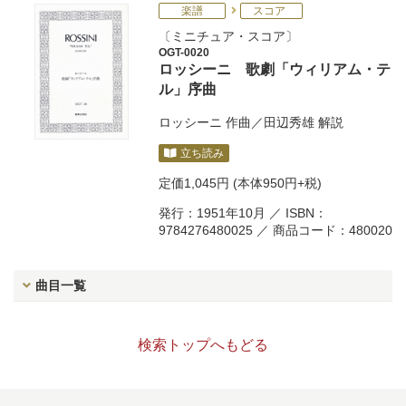
楽譜
スコア
ミニチュア・スコア
OGT-0020
ロッシーニ 歌劇「ウィリアム・テ
ル」序曲
ロッシーニ
作曲／
田辺秀雄
解説
立ち読み
定価
1,045円
(本体950円+税)
発行：1951年10月 ／ ISBN：
9784276480025 ／ 商品コード：480020
曲目一覧
検索トップへもどる