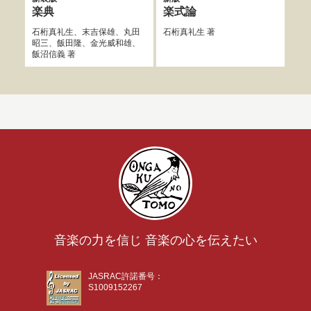
Ba
楽典
楽式論
年
石桁真礼生
、
末吉保雄
、
丸田
石桁真礼生
著
昭三
、
飯田隆
、
金光威和雄
、
飯沼信義
著
音楽の力を信じ 音楽の心を伝えたい
JASRAC許諾番号：
S1009152267