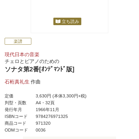
立ち読み
楽譜
現代日本の音楽
チェロとピアノのための
ソナタ第2番[ｵﾝﾃﾞﾏﾝﾄﾞ版]
石桁真礼生
作曲
定価
3,630円
(本体3,300円+税)
判型・頁数
A4・32頁
発行年月
1966年11月
ISBNコード
9784276971325
商品コード
971320
ODMコード
0036