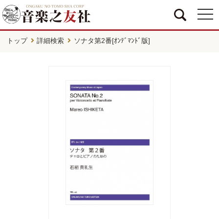
togg
navi
トップ
詳細検索
ソナタ第2番[ｵﾝﾃﾞﾏﾝﾄﾞ版]