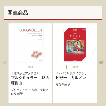
関連商品
楽譜
書籍
標準版ピアノ楽譜
オペラ対訳ライブラリー
標
ブルクミュラー 18の
ビゼー カルメン
ブ
練習曲
め
安藤元雄
訳
曲
ブルクミュラー
作曲／
春畑セ
ロリ
解説
ブル
抄
、