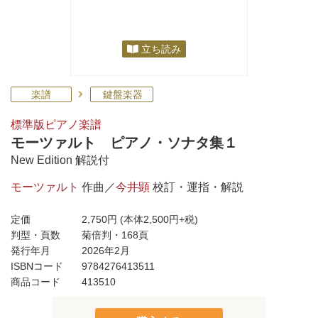
立ち読み
楽譜
鍵盤楽器
標準版ピアノ楽譜
モーツァルト ピアノ・ソナタ集１
New Edition 解説付
モーツァルト
作曲／
今井顕
校訂・運指・解説
定価
2,750円
(本体2,500円+税)
判型・頁数
菊倍判・168頁
発行年月
2026年2月
ISBNコード
9784276413511
商品コード
413510