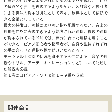
作曲家の存命中に出版された初版の楽譜を重視し、「作品
の最終的な姿」を再現するよう努めた。装飾音など校訂者
による奏法の提案は脚注として表示。原典版として信頼で
きる楽譜となっている。
最大の特徴は、強拍により強い指を配置するなど、音楽の
抑揚を自然に表現できるよう熟考された運指。複数の運指
が提案されている箇所では、自分に合った運指を選ぶこと
ができる。ピアノ初心者や指導者が、自身や生徒それぞれ
の手に合わせた運指を探す助けとなるだろう。
モーツァルト演奏の伝統を継承する今井による、音楽の抑
揚やトリル、アーティキュレーションなどについて記述し
た解説も必読。
第１巻にはピアノ・ソナタ第１～９番を収載。
関連商品