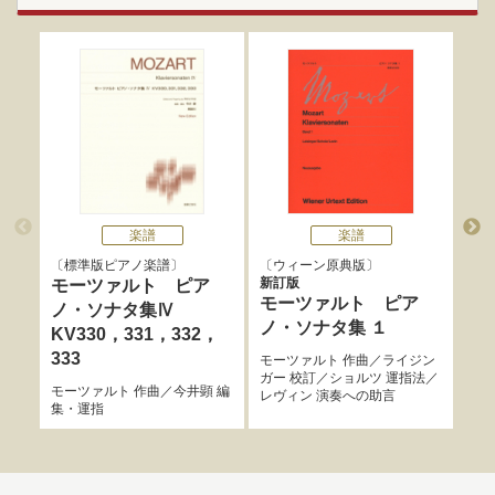
楽譜
楽譜
標準版ピアノ楽譜
ウィーン原典版
O
新訂版
ムジ
モーツァルト ピア
モーツァルト ピア
ジ
ノ・ソナタ集Ⅳ
ノ・ソナタ集 １
ク
KV330，331，332，
レ
333
モーツァルト
作曲／
ライジン
ガー
校訂／
ショルツ
運指法／
ムジ
モーツァルト
作曲／
今井顕
編
レヴィン
演奏への助言
集・運指